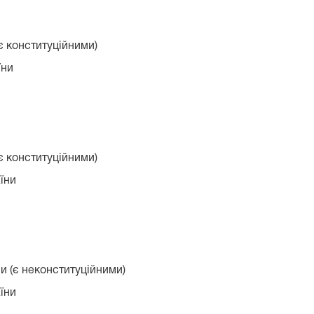
є конституційними)
їни
є конституційними)
їни
и (є неконституційними)
їни