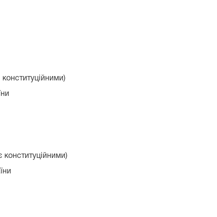
є конституційними)
їни
є конституційними)
їни