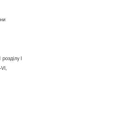
їни
 розділу І
VI,