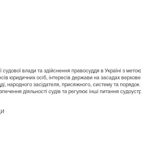
 судової влади та здійснення правосуддя в Україні з метою
есів юридичних осіб, інтересів держави на засадах верхов
дді, народного засідателя, присяжного, систему та порядок
печення діяльності судів та регулює інші питання судоустр
АДИ