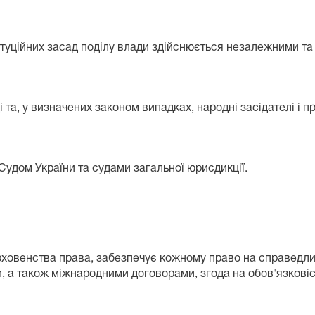
титуційних засад поділу влади здійснюється незалежними та
і та, у визначених законом випадках, народні засідателі і
Судом України та судами загальної юрисдикції.
ховенства права, забезпечує кожному право на справедливи
и, а також міжнародними договорами, згода на обов'язкові