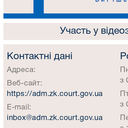
Участь у відео
Контактні дані
Р
Адреса:
П
з 
Веб-сайт:
https://adm.zk.court.gov.ua
П
з 
E-mail:
inbox@adm.zk.court.gov.ua
П