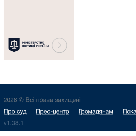
юстиції
України
2026 © Всі права захищені
Про суд
Прес-центр
Громадянам
Пока
v1.38.1