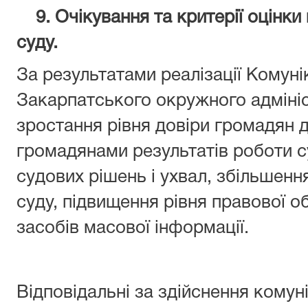
9. Очікування та критерії оцiнки 
суду.
За результатами реалізації Комунік
Закарпатського окружного адмiнiс
зростання рiвня довіри громадян д
громадянами результатів роботи с
судових рішень i ухвал, збільшенн
суду, підвищення рiвня правової о
засобів масової інформації.
Відповідальні за здійснення комунік