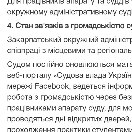
Для працівників апарату та суддi
окружному адмiнiстративному судi
4. Стан зв'язків з громадськiстю с
Закарпатський окружний адміністр
співпраці з місцевими та регіонал
Судом постійно оновлюються матер
веб-порталу «Судова влада України»
мережі Facebook, ведеться інфор
робота з громадськiстю через без
працівниками апарату суду, для мо
проводяться дні відкритих дверей,
проходження практики студентами