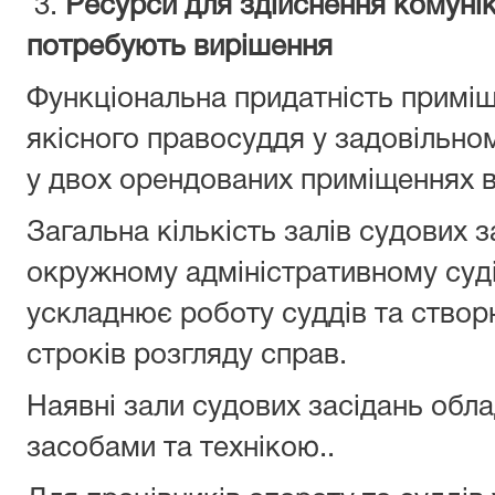
3.
Ресурси для здійснення комунік
потребують вирiшення
Функціональна придатність приміщ
якісного правосуддя у задовільно
у двох орендованих приміщеннях в 
Загальна кількість залів судових 
окружному адмiнiстративному судi 
ускладнює роботу суддів та ство
строків розгляду справ.
Наявні зали судових засiдань обла
засобами та технікою..