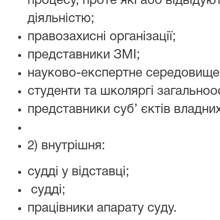
процесу, проте якi або відвідую
дiяльнiстю;
правозахисні організації;
представники ЗМI;
науково-експертне середовище
студенти та школяргі загальноосв
представники суб’ єктів владн
2) внутрішня:
суддi у відставці;
суддi;
працівники апарату суду.