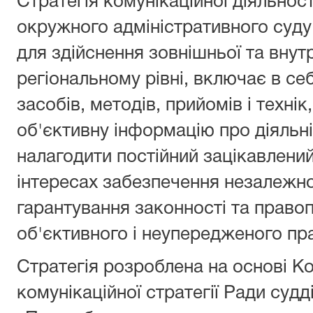
Стратегiя комунікаційної дiяльнос
окружного адміністративного суд
для здiйснення зовнішньої та внутр
регіональному рівні, включає в се
засобів, методів, прийомів i техні
об'єктивну інформацію про діяльніс
налагодити постійний зацікавлений
інтересах забезпечення незалежно
гарантування законності та право
об'єктивного i неупередженого пр
Стратегiя розроблена на основі К
комунікаційної стратегії Ради судд