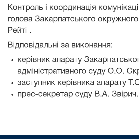
Контроль i координація комунікацій
голова Закарпатського окружного 
Рейті .
Відповідальні за виконання:
керівник апарату Закарпатсько
адмiнiстративного суду О.О. Ск
заступник керівника апарату Т.
прес-секретар суду В.А. Звірич.