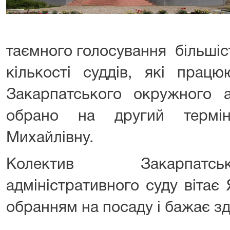
таємного голосування більшіст
кількості суддів, які прац
Закарпатського окружного а
обрано на другий термі
Михайлівну.
Колектив Закарпатс
адміністративного суду вітає
обранням на посаду і бажає зд