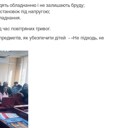
одять обладнанню і не залишають бруду;
установок під напругою;
бладнання.
 час повітряних тривог.
редметів, як убезпечити дітей - «Не підходь, не