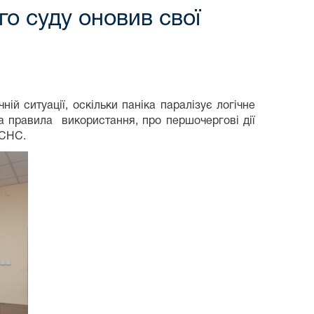
о суду оновив свої
ій ситуації, оскільки паніка паралізує логічне
та правила використання, про першочергові дії
ДСНС.