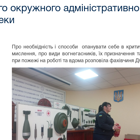
о окружного адміністративног
еки
Про необхідність і способи опанувати себе в критичн
мислення, про види вогнегасників, їх призначення 
при пожежі на роботі та вдома розповіла фахівчиня 