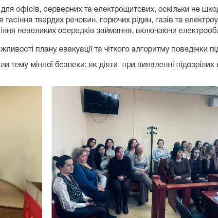
і для офісів, серверних та електрощитових, оскільки не шк
я гасіння твердих речовин, горючих рідин, газів та електро
асіння невеликих осередків займання, включаючи електроо
ивості плану евакуації та чіткого алгоритму поведінки під
и тему мінної безпеки: як діяти при виявленні підозрілих п