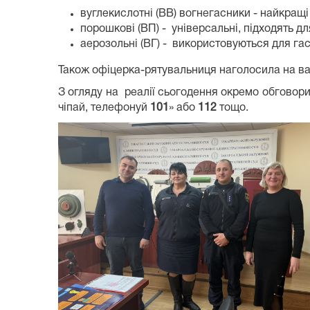
вуглекислотні (ВВ) вогнегасники - найкращ
порошкові (ВП) - універсальні, підходять дл
аерозольні (ВГ) - використовуються для г
Також офіцерка-рятувальниця наголосила на важл
З огляду на реалії сьогодення окремо обговорил
чіпай, телефонуй
101
» або
112
тощо.