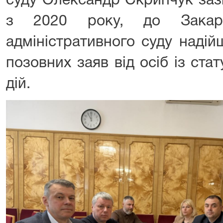
суду Олександр Скрипчук заз
з 2020 року, до Закарп
адміністративного суду наді
позовних заяв від осіб із ст
дій.