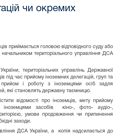
ацій чи окремих
ців приймається головою відповідного суду або
з начальником територіального управління ДСА
України, територіальних управлінь Державної
дів під час прийому іноземних делегацій, груп та
а прийом і роботу з іноземцями осіб задля
ей, які становлять державну таємницю.
стити відомості про іноземців, мету прийому
я іноземцями засобів кіно-, фото- аудіо-,
ериторією, умови продовження чи припинення
бхідні заходи.
вління ДСА України, а копія надсилається до