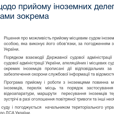
одо прийому іноземних делег
дами зокрема
Рішення про можливість прийому місцевим судом інозем
особою, яка виконує його обов’язки, за погодженням 
України.
Порядком взаємодії Державної судової адміністрації 
судової адміністрації України, апеляційних і місцевих су
окремих іноземців прописані дії відповідальних з
забезпечення охорони службової інформації та відомост
Програма прийому і роботи з іноземцями повинна мі
іноземців, перелік місць та порядок застосуванн
відеоапаратури, маршрути пересування іноземців т
зустрічі в разі оголошення повітряної тривоги та інші нео
суду і погоджується начальником територіального упра
 до ДСА України.