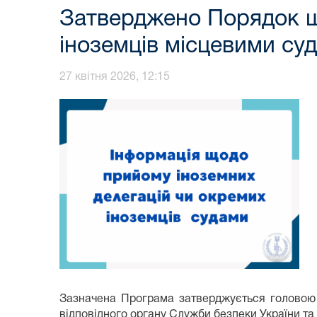
Затверджено Порядок щ
іноземців місцевими су
27 квітня 2026, 12:15
Зазначена Програма затверджується головою 
відповідного органу Служби безпеки України та